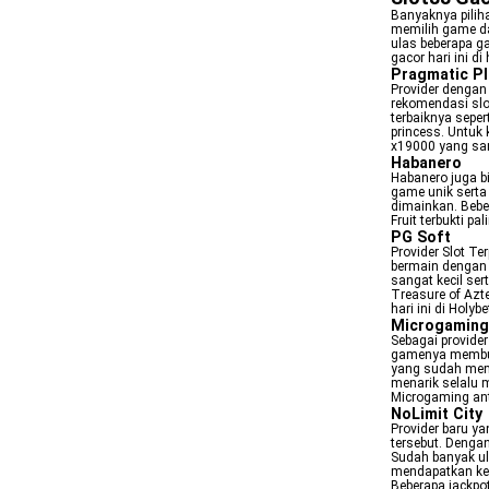
Banyaknya pilih
memilih game d
ulas beberapa ga
gacor hari ini di 
Pragmatic Pl
Provider dengan 
rekomendasi slo
terbaiknya seper
princess. Untuk
x19000 yang san
Habanero
Habanero juga bi
game unik serta
dimainkan. Beber
Fruit terbukti p
PG Soft
Provider Slot T
bermain dengan
sangat kecil se
Treasure of Azt
hari ini di Holyb
Microgaming
Sebagai provider
gamenya membuat
yang sudah mem
menarik selalu 
Microgaming ant
NoLimit City
Provider baru ya
tersebut. Denga
Sudah banyak ul
mendapatkan kem
Beberapa jackpo