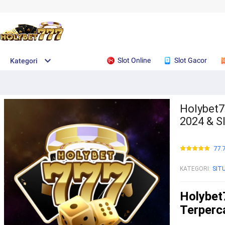
Slot Online
Slot Gacor
Kategori
Holybet7
2024 & Sl
77.
KATEGORI
:
SIT
Holybet7
Terperc